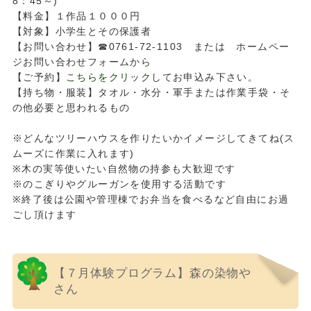
8：45～)
【料金】１作品１０００円
【対象】小学生とその保護者
【お問い合わせ】☎0761-72-1103 または ホームペー
ジお問い合わせフォームから
【ご予約】
こちらをクリック
してお申込み下さい。
【持ち物・服装】タオル・水分・軍手または作業手袋・そ
の他必要と思われるもの
※どんなツリーハウスを作りたいかイメージしてきてね(ス
ムーズに作業に入れます)
※木の実等使いたい自然物の持参も大歓迎です
※のこぎりやグルーガンを使用する活動です
※終了後は公園や管理棟でお弁当を食べるなど自由にお過
ごし頂けます
【７月体験プログラム】森の染物や
さん