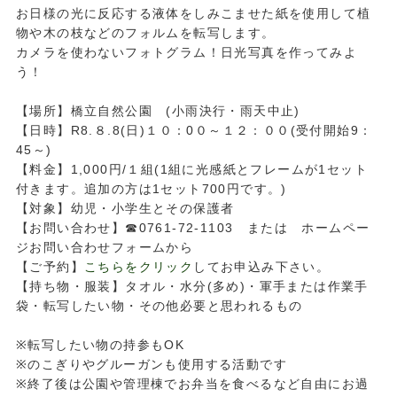
お日様の光に反応する液体をしみこませた紙を使用して植
物や木の枝などのフォルムを転写します。
カメラを使わないフォトグラム！日光写真を作ってみよ
う！
【場所】橋立自然公園 (小雨決行・雨天中止)
【日時】R8.８.8(日)１０：0０～１２：００(受付開始9：
45～)
【料金】1,000円/１組(1組に光感紙とフレームが1セット
付きます。追加の方は1セット700円です。)
【対象】幼児・小学生とその保護者
【お問い合わせ】☎0761-72-1103 または ホームペー
ジお問い合わせフォームから
【ご予約】
こちらをクリック
してお申込み下さい。
【持ち物・服装】タオル・水分(多め)・軍手または作業手
袋・転写したい物・その他必要と思われるもの
※転写したい物の持参もOK
※のこぎりやグルーガンも使用する活動です
※終了後は公園や管理棟でお弁当を食べるなど自由にお過