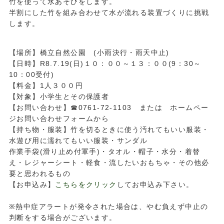
竹を使って水あそびをします。
半割にした竹を組み合わせて水が流れる装置づくりに挑戦
します。
【場所】橋立自然公園 (小雨決行・雨天中止)
【日時】R8.7.19(日)１０：００～１３：００(9：30～
10：00受付)
【料金】1人３００円
【対象】小学生とその保護者
【お問い合わせ】☎0761-72-1103 または ホームペー
ジお問い合わせフォームから
【持ち物・服装】竹を切るときに使う汚れてもいい服装・
水遊び用に濡れてもいい服装・サンダル
作業手袋(滑り止め付軍手)・タオル・帽子・水分・着替
え・レジャーシート・軽食・流したいおもちゃ・その他必
要と思われるもの
【お申込み】
こちらをクリック
してお申込み下さい。
※熱中症アラートが発令された場合は、やむ負えず中止の
判断をする場合がございます。