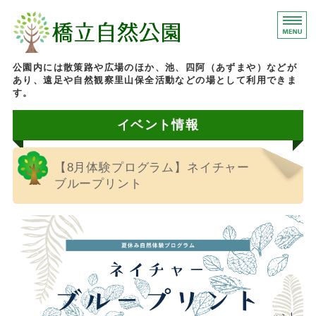
石川県加賀市にある橋
公園内には散策路や広場のほか、池、四阿（あずまや）などが
あり、遠足や自然観察里山保全活動などの場として利用できま
す。
イベント情報
ホーム
園内マップ
【8月体験プログラム】ネイチャー
イベント情報
ブループリント
施設案内
お問い合わせ