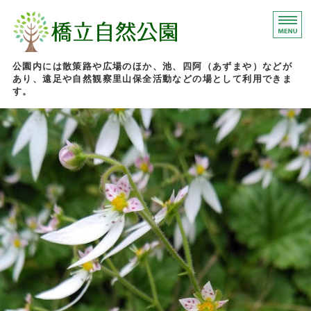
石川県加賀市にある橋
公園内には散策路や広場のほか、池、四阿（あずまや）などが
あり、遠足や自然観察里山保全活動などの場として利用できま
す。
ホーム
園内マップ
イベント情報
施設案内
お問い合わせ