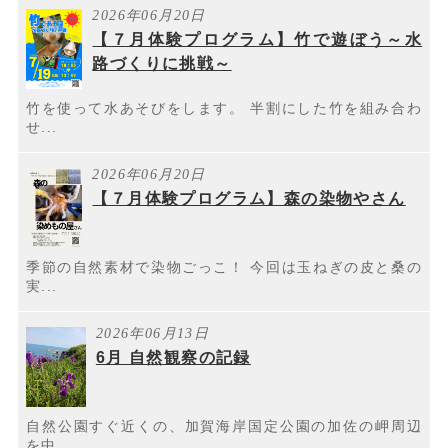
2026年06月20日
【７月体験プログラム】竹で遊ぼう～水
路づくりに挑戦～
竹を使って水あそびをします。 半割にした竹を組み合わ
せ...
2026年06月20日
【７月体験プログラム】森の染物やさん
季節の自然素材で染物ごっこ！ 今回は玉ねぎの皮と桑の
実...
2026年06月13日
6月 自然観察の記録
自然公園すぐ近くの、加賀海岸国定公園の加佐の岬周辺
を中...