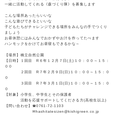
一緒に活動してくれる《森づくり隊》を募集します
こんな場所あったらいいな
こんな遊びできるといいな
子どもたちがチャレンジできる場所をみんなの手でつくり
ましょう
お昼休憩にはみんなでおかずやお汁を作ってたべます
ハンモックをかけてお昼寝もできるかな～
【場所】橋立自然公園
【日時】１回目 R６年１２月７日(土)１０：００～１５：
００
２回目 R７年２月９日(日)１０：００～１５：０
０
３回目 R７年３月１日(日)１０：００～１５：０
０
【対象】小学生、中学生とその保護者
活動を応援サポートしてくださる方(高校生以上)
【問い合わせ】☎0761-72-1103
✉hashitatesizen@kishigreen.co.jp