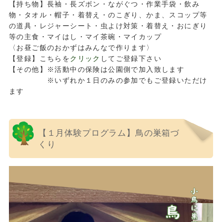
【持ち物】長袖・長ズボン・ながぐつ・作業手袋・飲み
物・タオル・帽子・着替え・のこぎり、かま、スコップ等
の道具・レジャーシート・虫よけ対策・着替え・おにぎり
等の主食・マイはし・マイ茶碗・マイカップ
〈お昼ご飯のおかずはみんなで作ります〉
【登録】こちらを
クリック
してご登録下さい
【その他】※活動中の保険は公園側で加入致します
※いずれか１日のみの参加でもご登録いただけ
ます
【１月体験プログラム】鳥の巣箱づ
くり