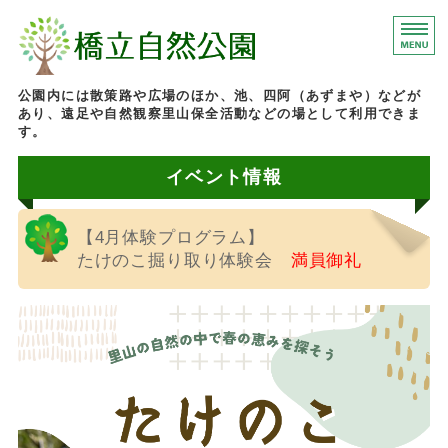
石川県加賀市にある橋
公園内には散策路や広場のほか、池、四阿（あずまや）などが
あり、遠足や自然観察里山保全活動などの場として利用できま
す。
イベント情報
ホーム
園内マップ
【4月体験プログラム】
イベント情報
たけのこ掘り取り体験会
満員御礼
施設案内
お問い合わせ