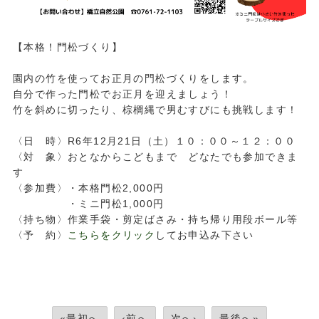
【本格！門松づくり】
園内の竹を使ってお正月の門松づくりをします。
自分で作った門松でお正月を迎えましょう！
竹を斜めに切ったり、棕櫚縄で男むすびにも挑戦します！
〈日 時〉R6年12月21日（土）１０：００～１２：００
〈対 象〉おとなからこどもまで どなたでも参加できま
す
〈参加費〉・本格門松2,000円
・ミニ門松1,000円
〈持ち物〉作業手袋・剪定ばさみ・持ち帰り用段ボール等
〈予 約〉
こちらをクリック
してお申込み下さい
«最初へ
‹前へ
次へ›
最後へ»