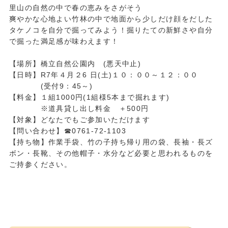
里山の自然の中で春の恵みをさがそう
爽やかな心地よい竹林の中で地面から少しだけ顔をだした
タケノコを自分で掘ってみよう！掘りたての新鮮さや自分
で掘った満足感が味わえます！
【場所】橋立自然公園内 (悪天中止)
【日時】R7年４月２6 日(土)１０：００～１２：００
(受付9：45～)
【料金】１組1000円(1組様5本まで掘れます)
※道具貸し出し料金 ＋500円
【対象】どなたでもご参加いただけます
【問い合わせ】☎0761-72-1103
【持ち物】作業手袋、竹の子持ち帰り用の袋、長袖・長ズ
ボン・長靴、その他帽子・水分など必要と思われるものを
ご持参ください。