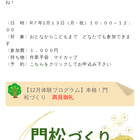
ね！
〈日 時〉R７年1月１３日（月・祝）１０：００～１２：
００
〈対 象〉おとなからこどもまで どなたでも参加できま
す
〈参加費〉１，０００円
〈持ち物〉作業手袋 マイカップ
〈予 約〉
こちらをクリック
してお申込み下さい
【12月体験プログラム】本格！門
松づくり
満員御礼