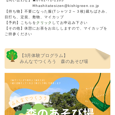
【問い合わせ】☎0761-72-1103
✉hashitatesizen@kishigreen.co.jp
【持ち物】不要になった服(Tシャツ２～３枚)裁ちばさみ、
目打ち、定規、敷物、マイカップ
【予約】こちらを
クリック
してお申込み下さい
【その他】休憩にお茶をお出ししますので、マイカップを
ご持参ください
【3月体験プログラム】
みんなでつくろう 森のあそび場