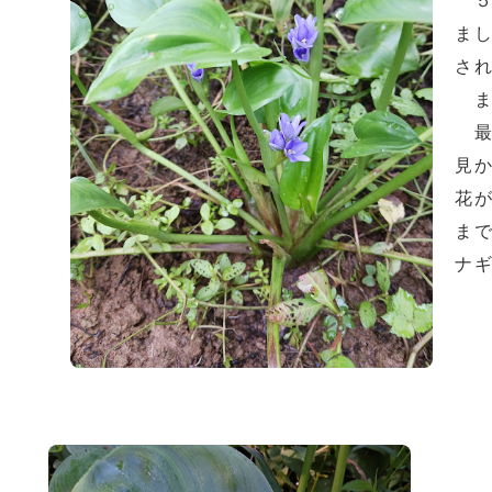
５
ま
さ
ま
最
見
花
ま
ナ