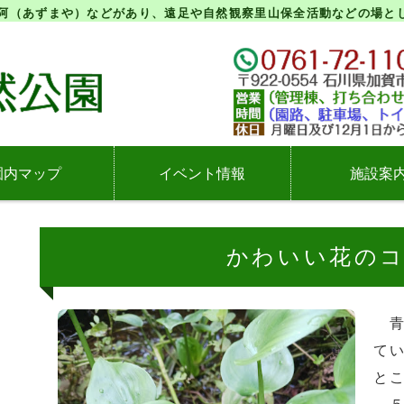
阿（あずまや）などがあり、遠足や自然観察里山保全活動などの場と
石川県加賀市にある橋
園内マップ
イベント情報
施設案
かわいい花の
青
て
と