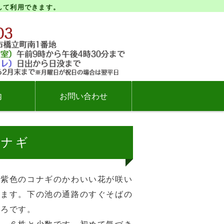
して利用できます。
立自然公園
内
お問い合わせ
コナギ
紫色のコナギのかわいい花が咲い
います。下の池の通路のすぐそばの
ころです。