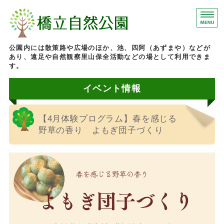
石川県加賀市にある橋
公園内には散策路や広場のほか、池、四阿（あずまや）などが
あり、遠足や自然観察里山保全活動などの場として利用できま
す。
イベント情報
ホーム
園内マップ
【4月体験プログラム】春を感じる
イベント情報
野草の香り よもぎ団子づくり
施設案内
お問い合わせ