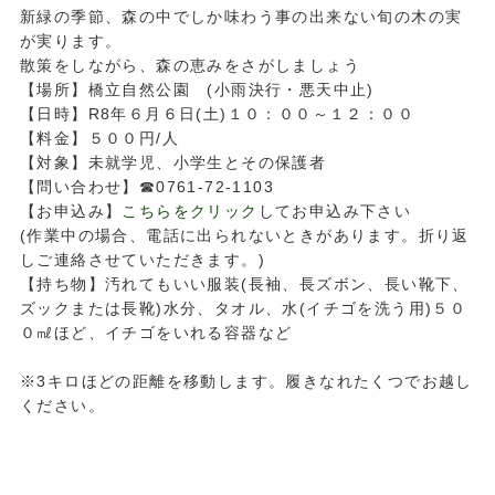
新緑の季節、森の中でしか味わう事の出来ない旬の木の実
が実ります。
散策をしながら、森の恵みをさがしましょう
【場所】橋立自然公園 (小雨決行・悪天中止)
【日時】R8年６月６日(土)１０：００～１２：００
【料金】５００円/人
【対象】未就学児、小学生とその保護者
【問い合わせ】☎0761-72-1103
【お申込み】
こちらをクリック
してお申込み下さい
(作業中の場合、電話に出られないときがあります。折り返
しご連絡させていただきます。)
【持ち物】汚れてもいい服装(長袖、長ズボン、長い靴下、
ズックまたは長靴)水分、タオル、水(イチゴを洗う用)５０
０㎖ほど、イチゴをいれる容器など
※3キロほどの距離を移動します。履きなれたくつでお越し
ください。