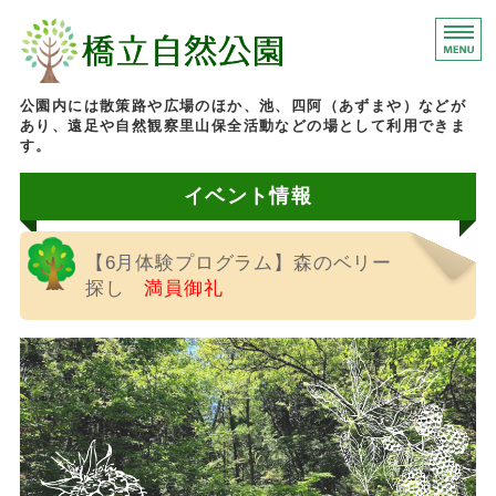
石川県加賀市にある橋
公園内には散策路や広場のほか、池、四阿（あずまや）などが
あり、遠足や自然観察里山保全活動などの場として利用できま
す。
イベント情報
ホーム
園内マップ
【6月体験プログラム】森のベリー
イベント情報
探し
満員御礼
施設案内
お問い合わせ